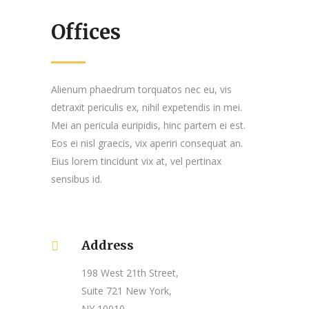
Offices
Alienum phaedrum torquatos nec eu, vis
detraxit periculis ex, nihil expetendis in mei.
Mei an pericula euripidis, hinc partem ei est.
Eos ei nisl graecis, vix aperiri consequat an.
Eius lorem tincidunt vix at, vel pertinax
sensibus id.
Address
198 West 21th Street,
Suite 721 New York,
NY 10010