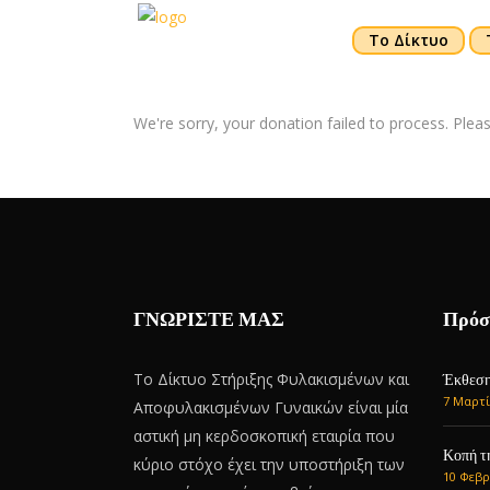
Το Δίκτυο
We're sorry, your donation failed to process. Pleas
ΓΝΩΡΙΣΤΕ ΜΑΣ
Πρόσ
Το Δίκτυο Στήριξης Φυλακισμένων και
Έκθεση 
7 Μαρτί
Αποφυλακισμένων Γυναικών είναι μία
αστική μη κερδοσκοπική εταιρία που
Κοπή τ
κύριο στόχο έχει την υποστήριξη των
10 Φεβρ