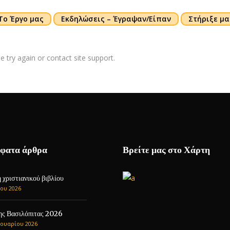
Το Έργο μας
Εκδηλώσεις – Έγραψαν/Είπαν
Στήριξε μα
e try again or contact site support.
φατα άρθρα
Βρείτε μας στο Χάρτη
χριστιανικού βιβλίου
ου 2026
ης Βασιλόπιτας 2026
ουαρίου 2026