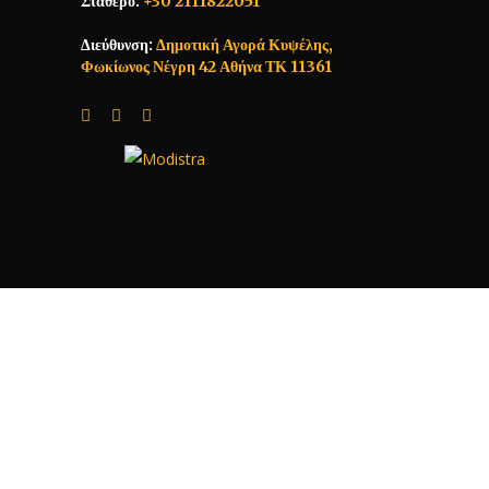
Σταθερό:
+30 2111822051
Διεύθυνση:
Δημοτική Αγορά Κυψέλης,
Φωκίωνος Νέγρη 42 Αθήνα ΤΚ 11361