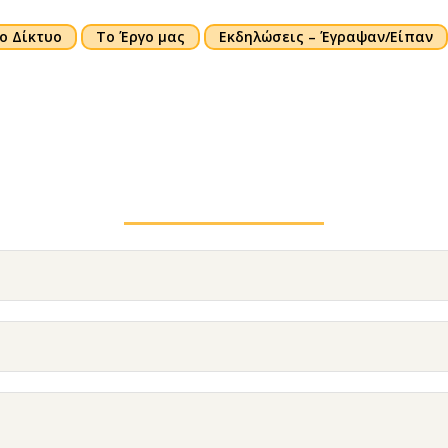
ο Δίκτυο
Το Έργο μας
Εκδηλώσεις – Έγραψαν/Είπαν