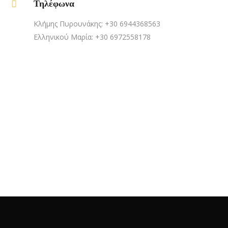
Τηλέφωνα
Κλήμης Πυρουνάκης: +30 6944368563
Ελληνικού Μαρία: +30 6972558178