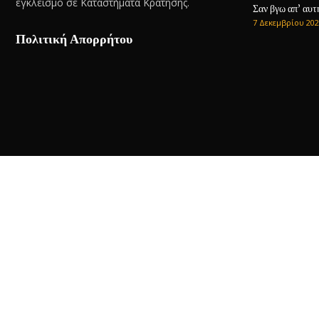
εγκλεισμό σε Καταστήματα Κράτησης.
Σαν βγω απ’ αυτ
7 Δεκεμβρίου 202
Πολιτική Απορρήτου