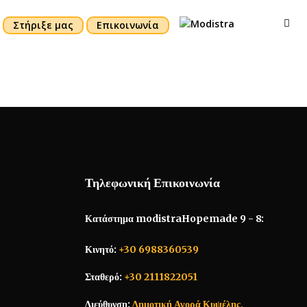
Στήριξε μας
Επικοινωνία
Τηλεφωνική Επικοινωνία
Κατάστημα modistraHopemade 9 - 8:
Κινητό:
+30 6988360539
Σταθερό:
+30 2111822051
Διεύθυνση:
Δημοτική Αγορά Κυψέλης,