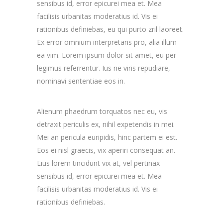
sensibus id, error epicurei mea et. Mea
facilisis urbanitas moderatius id. Vis ei
rationibus definiebas, eu qui purto zril laoreet.
Ex error omnium interpretaris pro, alia illum
ea vim. Lorem ipsum dolor sit amet, eu per
legimus referrentur. Ius ne viris repudiare,
nominavi sententiae eos in.
Alienum phaedrum torquatos nec eu, vis
detraxit periculis ex, nihil expetendis in mei.
Mei an pericula euripidis, hinc partem ei est.
Eos ei nisl graecis, vix aperiri consequat an.
Eius lorem tincidunt vix at, vel pertinax
sensibus id, error epicurei mea et. Mea
facilisis urbanitas moderatius id. Vis ei
rationibus definiebas.