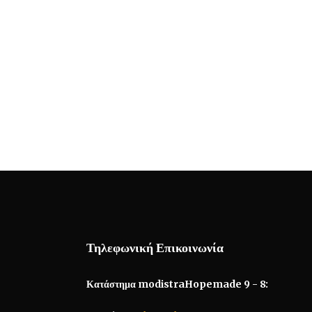
Τηλεφωνική Επικοινωνία
Κατάστημα modistraHopemade 9 - 8: