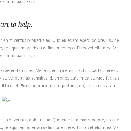
tera numquam est in.
art to help.
er enim veritus probatus ad. Quo eu etiam exerci dolore, usu ne
x, te equidem apeirian definitionem eos. Ei movet elitr mea. Vis
tera numquam est in.
expetendis in mei. Mei an pericula euripidis, hinc partem ei est.
x at, vel pertinax sensibus id, error epicurei mea et. Mea facilisis
ril laoreet. Ex error omnium interpretaris pro, alia illum ea vim.
er enim veritus probatus ad. Quo eu etiam exerci dolore, usu ne
x, te equidem apeirian definitionem eos. Ei movet elitr mea. Vis