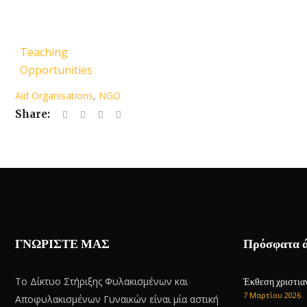
Teaching
Opportunities
Aid Organisations
,
NGO
Share:
ΓΝΩΡΙΣΤΕ ΜΑΣ
Πρόσφατα 
Το Δίκτυο Στήριξης Φυλακισμένων και
Έκθεση χριστιαν
7 Μαρτίου 2026
Αποφυλακισμένων Γυναικών είναι μία αστική