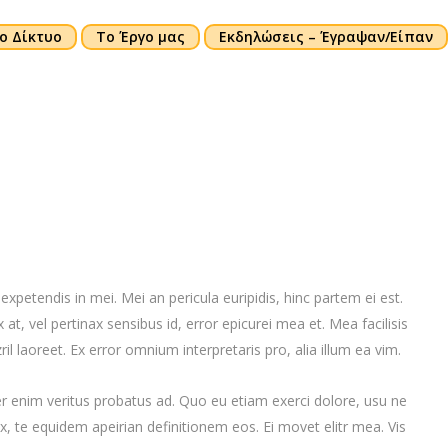
ο Δίκτυο
Το Έργο μας
Εκδηλώσεις – Έγραψαν/Είπαν
expetendis in mei. Mei an pericula euripidis, hinc partem ei est.
x at, vel pertinax sensibus id, error epicurei mea et. Mea facilisis
ril laoreet. Ex error omnium interpretaris pro, alia illum ea vim.
er enim veritus probatus ad. Quo eu etiam exerci dolore, usu ne
x, te equidem apeirian definitionem eos. Ei movet elitr mea. Vis