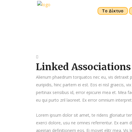
Το Δίκτυο
Linked Associations
Alienum phaedrum torquatos nec eu, vis detraxit per
euripidis, hinc partem ei est. Eos ei nisl graecis, vi
pertinax sensibus id, error epicurei mea et. Mea fac
eu qui purto zril laoreet. Ex error omnium interpreta
Lorem ipsum dolor sit amet, te ridens gloriatur t
exerci dolore, usu ne omnes referrentur. Ex eam di
apeirian definitionem eos. Ei movet elitr mea. Vis