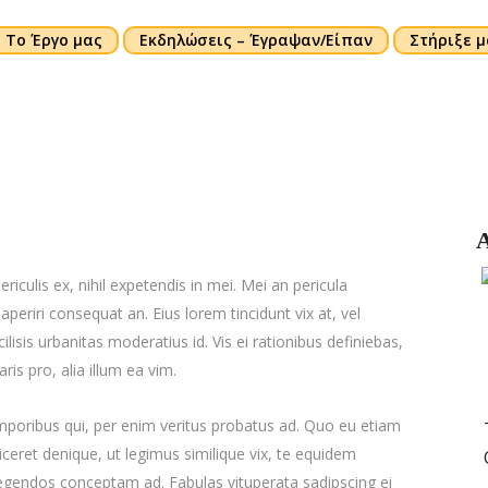
Το Έργο μας
Εκδηλώσεις – Έγραψαν/Είπαν
Στήριξε μ
Α
iculis ex, nihil expetendis in mei. Mei an pericula
x aperiri consequat an. Eius lorem tincidunt vix at, vel
ilisis urbanitas moderatius id. Vis ei rationibus definiebas,
ris pro, alia illum ea vim.
emporibus qui, per enim veritus probatus ad. Quo eu etiam
ceret denique, ut legimus similique vix, te equidem
 legendos conceptam ad. Fabulas vituperata sadipscing ei