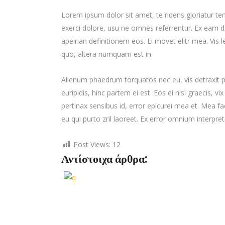
Lorem ipsum dolor sit amet, te ridens gloriatur t
exerci dolore, usu ne omnes referrentur. Ex eam di
apeirian definitionem eos. Ei movet elitr mea. Vis
quo, altera numquam est in.
Alienum phaedrum torquatos nec eu, vis detraxit per
euripidis, hinc partem ei est. Eos ei nisl graecis, vi
pertinax sensibus id, error epicurei mea et. Mea fac
eu qui purto zril laoreet. Ex error omnium interpreta
Post Views:
12
Αντίστοιχα άρθρα: