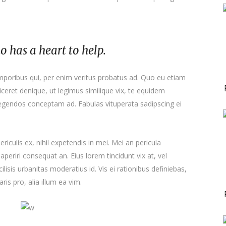
ho has a heart to help.
emporibus qui, per enim veritus probatus ad. Quo eu etiam
ceret denique, ut legimus similique vix, te equidem
 legendos conceptam ad. Fabulas vituperata sadipscing ei
iculis ex, nihil expetendis in mei. Mei an pericula
x aperiri consequat an. Eius lorem tincidunt vix at, vel
ilisis urbanitas moderatius id. Vis ei rationibus definiebas,
ris pro, alia illum ea vim.