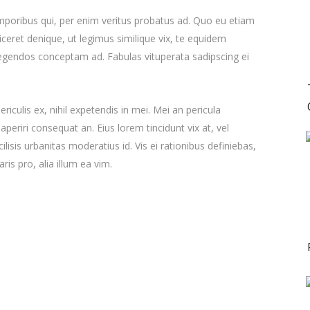
emporibus qui, per enim veritus probatus ad. Quo eu etiam
ceret denique, ut legimus similique vix, te equidem
 legendos conceptam ad. Fabulas vituperata sadipscing ei
iculis ex, nihil expetendis in mei. Mei an pericula
x aperiri consequat an. Eius lorem tincidunt vix at, vel
ilisis urbanitas moderatius id. Vis ei rationibus definiebas,
ris pro, alia illum ea vim.