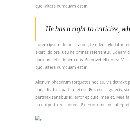
quo, altera numquam est in.
He has a right to criticize, w
Lorem ipsum dolor sit amet, te ridens gloriatur t
exerci dolore, usu ne omnes referrentur. Ex eam di
apeirian definitionem eos. Ei movet elitr mea. Vis
quo, altera numquam est in.
Alienum phaedrum torquatos nec eu, vis detraxit per
euripidis, hinc partem ei est. Eos ei nisl graecis, vi
pertinax sensibus id, error epicurei mea et. Mea fac
eu qui purto zril laoreet. Ex error omnium interpreta