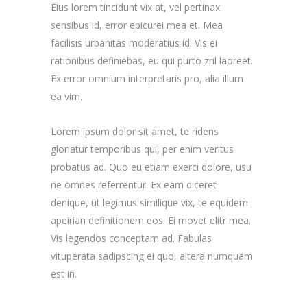
Eius lorem tincidunt vix at, vel pertinax
sensibus id, error epicurei mea et. Mea
facilisis urbanitas moderatius id. Vis ei
rationibus definiebas, eu qui purto zril laoreet.
Ex error omnium interpretaris pro, alia illum
ea vim.
Lorem ipsum dolor sit amet, te ridens
gloriatur temporibus qui, per enim veritus
probatus ad. Quo eu etiam exerci dolore, usu
ne omnes referrentur. Ex eam diceret
denique, ut legimus similique vix, te equidem
apeirian definitionem eos. Ei movet elitr mea.
Vis legendos conceptam ad. Fabulas
vituperata sadipscing ei quo, altera numquam
est in.