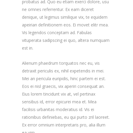
probatus ad. Quo eu etiam exerci dolore, usu
ne omnes referrentur. Ex eam diceret
denique, ut legimus similique vix, te equidem
apeirian definitionem eos. Ei movet elitr mea.
Vis legendos conceptam ad. Fabulas
vituperata sadipscing ei quo, altera numquam
est in.
Alienum phaedrum torquatos nec eu, vis
detraxit periculis ex, nihil expetendis in mei.
Mei an pericula euripidis, hinc partem ei est.
Eos ei nisl graecis, vix aperiri consequat an.
Eius lorem tincidunt vix at, vel pertinax
sensibus id, error epicurei mea et. Mea
facilisis urbanitas moderatius id. Vis ei
rationibus definiebas, eu qui purto zril laoreet.
Ex error omnium interpretaris pro, alia illum
ea vim.