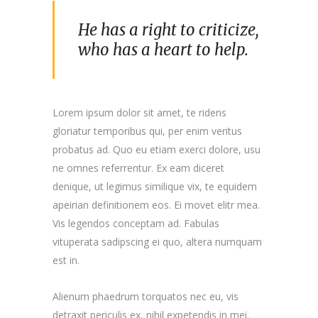
He has a right to criticize,
who has a heart to help.
Lorem ipsum dolor sit amet, te ridens
gloriatur temporibus qui, per enim veritus
probatus ad. Quo eu etiam exerci dolore, usu
ne omnes referrentur. Ex eam diceret
denique, ut legimus similique vix, te equidem
apeirian definitionem eos. Ei movet elitr mea.
Vis legendos conceptam ad. Fabulas
vituperata sadipscing ei quo, altera numquam
est in.
Alienum phaedrum torquatos nec eu, vis
detraxit periculis ex, nihil expetendis in mei.