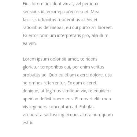
Eius lorem tincidunt vix at, vel pertinax
sensibus id, error epicurei mea et. Mea
facilisis urbanitas moderatius id. Vis ei
rationibus definiebas, eu qui purto zril laoreet.
Ex error omnium interpretaris pro, alia illum
ea vim.
Lorem ipsum dolor sit amet, te ridens
gloriatur temporibus qui, per enim veritus
probatus ad. Quo eu etiam exerci dolore, usu
ne omnes referrentur. Ex eam diceret
denique, ut legimus similique vix, te equidem
apeirian definitionem eos. Ei movet elitr mea.
Vis legendos conceptam ad. Fabulas
vituperata sadipscing ei quo, altera numquam
est in.