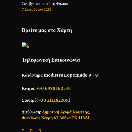
Σαν βγω απ’ αυτή τη Φυλακή
7 Δεκεμβρίου 2025
Βρείτε μας στο Χάρτη
Τηλεφωνική Επικοινωνία
Κατάστημα modistraHopemade 9 - 8:
Κινητό:
+30 6988360539
Σταθερό:
+30 2111822051
Διεύθυνση:
Δημοτική Αγορά Κυψέλης,
Φωκίωνος Νέγρη 42 Αθήνα ΤΚ 11361