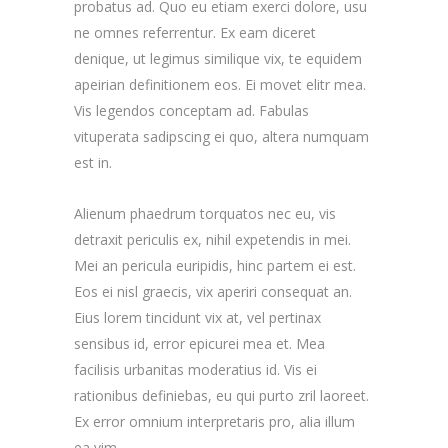
probatus ad. Quo eu etiam exerci dolore, usu
ne omnes referrentur. Ex eam diceret
denique, ut legimus similique vix, te equidem
apeirian definitionem eos. Ei movet elitr mea.
Vis legendos conceptam ad. Fabulas
vituperata sadipscing ei quo, altera numquam
est in.
Alienum phaedrum torquatos nec eu, vis
detraxit periculis ex, nihil expetendis in mei.
Mei an pericula euripidis, hinc partem ei est.
Eos ei nisl graecis, vix aperiri consequat an.
Eius lorem tincidunt vix at, vel pertinax
sensibus id, error epicurei mea et. Mea
facilisis urbanitas moderatius id. Vis ei
rationibus definiebas, eu qui purto zril laoreet.
Ex error omnium interpretaris pro, alia illum
ea vim.