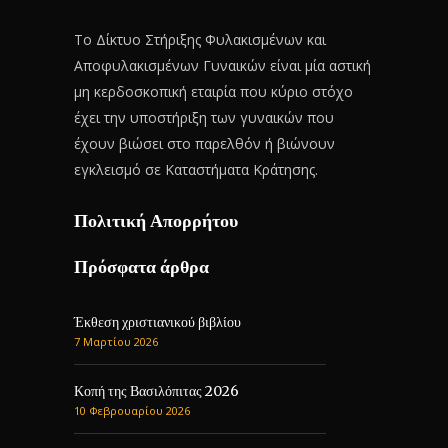
Το Δίκτυο Στήριξης Φυλακισμένων και
Αποφυλακισμένων Γυναικών είναι μία αστική
μη κερδοσκοπική εταιρία που κύριο στόχο
έχει την υποστήριξη των γυναικών που
έχουν βιώσει στο παρελθόν ή βιώνουν
εγκλεισμό σε Καταστήματα Κράτησης.
Πολιτική Απορρήτου
Πρόσφατα άρθρα
Έκθεση χριστιανικού βιβλίου
7 Μαρτίου 2026
Κοπή της Βασιλόπιτας 2026
10 Φεβρουαρίου 2026