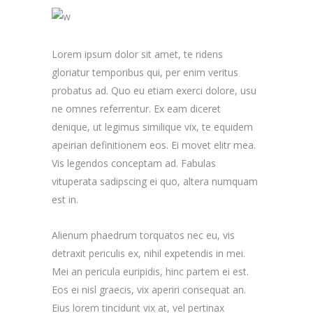
Lorem ipsum dolor sit amet, te ridens
gloriatur temporibus qui, per enim veritus
probatus ad. Quo eu etiam exerci dolore, usu
ne omnes referrentur. Ex eam diceret
denique, ut legimus similique vix, te equidem
apeirian definitionem eos. Ei movet elitr mea.
Vis legendos conceptam ad. Fabulas
vituperata sadipscing ei quo, altera numquam
est in.
Alienum phaedrum torquatos nec eu, vis
detraxit periculis ex, nihil expetendis in mei.
Mei an pericula euripidis, hinc partem ei est.
Eos ei nisl graecis, vix aperiri consequat an.
Eius lorem tincidunt vix at, vel pertinax