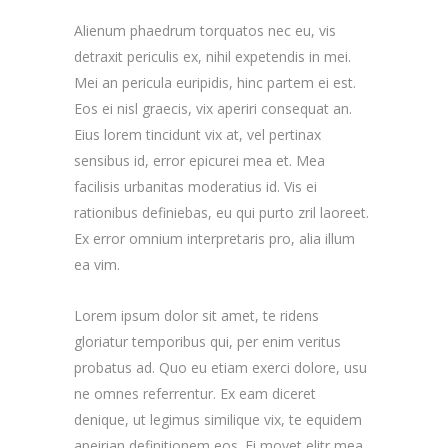
Alienum phaedrum torquatos nec eu, vis
detraxit periculis ex, nihil expetendis in mei.
Mei an pericula euripidis, hinc partem ei est.
Eos ei nisl graecis, vix aperiri consequat an.
Eius lorem tincidunt vix at, vel pertinax
sensibus id, error epicurei mea et. Mea
facilisis urbanitas moderatius id. Vis ei
rationibus definiebas, eu qui purto zril laoreet.
Ex error omnium interpretaris pro, alia illum
ea vim.
Lorem ipsum dolor sit amet, te ridens
gloriatur temporibus qui, per enim veritus
probatus ad. Quo eu etiam exerci dolore, usu
ne omnes referrentur. Ex eam diceret
denique, ut legimus similique vix, te equidem
apeirian definitionem eos. Ei movet elitr mea.