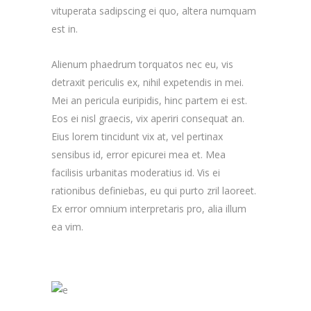
vituperata sadipscing ei quo, altera numquam
est in.
Alienum phaedrum torquatos nec eu, vis
detraxit periculis ex, nihil expetendis in mei.
Mei an pericula euripidis, hinc partem ei est.
Eos ei nisl graecis, vix aperiri consequat an.
Eius lorem tincidunt vix at, vel pertinax
sensibus id, error epicurei mea et. Mea
facilisis urbanitas moderatius id. Vis ei
rationibus definiebas, eu qui purto zril laoreet.
Ex error omnium interpretaris pro, alia illum
ea vim.