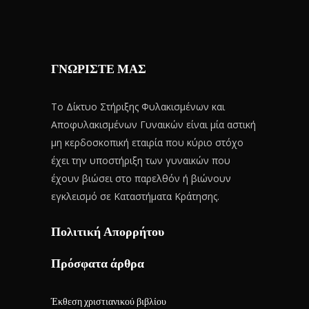
ΓΝΩΡΙΣΤΕ ΜΑΣ
Το Δίκτυο Στήριξης Φυλακισμένων και
Αποφυλακισμένων Γυναικών είναι μία αστική
μη κερδοσκοπική εταιρία που κύριο στόχο
έχει την υποστήριξη των γυναικών που
έχουν βιώσει στο παρελθόν ή βιώνουν
εγκλεισμό σε Καταστήματα Κράτησης.
Πολιτική Απορρήτου
Πρόσφατα άρθρα
Έκθεση χριστιανικού βιβλίου