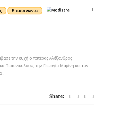
ς
Επικοινωνία
βασε την ευχή ο πατέρας Αλέξανδρος
ικα Παπανικολάου, την Γεωργία Μαρίνη και τον
...
Share: