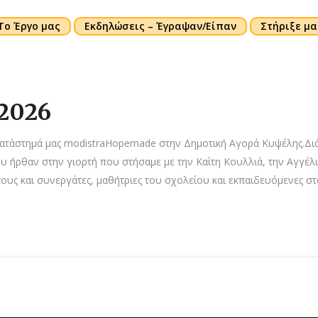
Το Έργο μας
Εκδηλώσεις – Έγραψαν/Είπαν
Στήριξε μα
 2026
ατάστημά μας modistraHopemade στην Δημοτική Αγορά Κυψέλης.Διά
υ ήρθαν στην γιορτή που στήσαμε με την Καίτη Κουλλιά, την Αγγέλ
ς και συνεργάτες, μαθήτριες του σχολείου και εκπαιδευόμενες στα