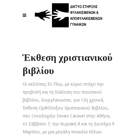
Έκθεση χριστιανικού
βιβλίου
Οι εκδόσεις Εν Πλω, με κύριο στόχο την
προβολή και τη διάδοση του ποιοτικού
βιβλίου, διοργλανωσαν, για 12η χρονιά,
Έκθεση Ορθόδοξου Χριστιανικού Βιβλίου,
στο Ξενοδοχείο Divani Caravel στην Αθήνα,
το Σάββατο 7, την Κυριακή 8 και τη Δευτέρα 9
Mαρτίου, με μια μεγάλη ποικιλία τίτλων