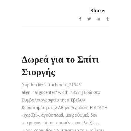
Share:
Δωρεά για το Σπίτι
Στοργής
[caption id="attachment_21343"
align="aligncenter" width="357"] Εδώ στο
Συμβολαιογραφείο της κ Έβελυν
Καρασταμάτη στην Αθήνα[/caption] Η ΑΓΑΠΗ
«χαρίζει», αγαθοποιεί, μακροθυμεί, δεν
υπερηφανεύεται, υπομένει και ελπίζει . .
.Προς Κορινθίους Α ´επιστολή του Παύλου