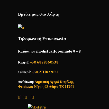
Βρείτε μας στο Χάρτη
Τηλεφωνική Επικοινωνία
Κατάστημα modistraHopemade 9 - 8:
Κινητό:
+30 6988360539
Σταθερό:
+30 2111822051
Διεύθυνση:
Δημοτική Αγορά Κυψέλης,
Φωκίωνος Νέγρη 42 Αθήνα ΤΚ 11361