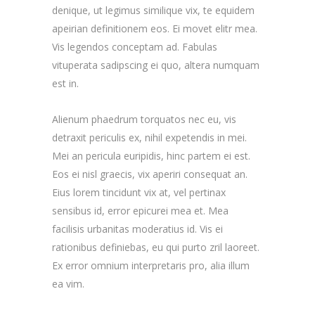
denique, ut legimus similique vix, te equidem
apeirian definitionem eos. Ei movet elitr mea.
Vis legendos conceptam ad. Fabulas
vituperata sadipscing ei quo, altera numquam
est in.
Alienum phaedrum torquatos nec eu, vis
detraxit periculis ex, nihil expetendis in mei.
Mei an pericula euripidis, hinc partem ei est.
Eos ei nisl graecis, vix aperiri consequat an.
Eius lorem tincidunt vix at, vel pertinax
sensibus id, error epicurei mea et. Mea
facilisis urbanitas moderatius id. Vis ei
rationibus definiebas, eu qui purto zril laoreet.
Ex error omnium interpretaris pro, alia illum
ea vim.