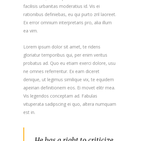
facilisis urbanitas moderatius id. Vis ei
rationibus definiebas, eu qui purto zril laoreet.
Ex error omnium interpretaris pro, alia illum
ea vim.
Lorem ipsum dolor sit amet, te ridens
gloriatur temporibus qui, per enim veritus
probatus ad. Quo eu etiam exerci dolore, usu
ne omnes referrentur. Ex eam diceret
denique, ut legimus similique vix, te equidem
apeirian definitionem eos. Ei movet elitr mea.
Vis legendos conceptam ad. Fabulas
vituperata sadipscing ei quo, altera numquam
est in.
He has a right to criticize,