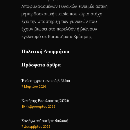
Αποφυλακισμένων Γυναικών είναι μία αστική
μη κερδοσκοπική εταιρία που κύριο στόχο
έχει την υποστήριξη των γυναικών που
έχουν βιώσει στο παρελθόν ή βιώνουν
εγκλεισμό σε Καταστήματα Κράτησης.
Πολιτική Απορρήτου
Πρόσφατα άρθρα
Έκθεση χριστιανικού βιβλίου
7 Μαρτίου 2026
Κοπή της Βασιλόπιτας 2026
10 Φεβρουαρίου 2026
Σαν βγω απ’ αυτή τη Φυλακή
7 Δεκεμβρίου 2025