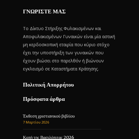
ΓΝΩΡΙΣΤΕ ΜΑΣ
Το Δίκτυο Στήριξης Φυλακισμένων και
Αποφυλακισμένων Γυναικών είναι μία αστική
μη κερδοσκοπική εταιρία που κύριο στόχο
έχει την υποστήριξη των γυναικών που
έχουν βιώσει στο παρελθόν ή βιώνουν
εγκλεισμό σε Καταστήματα Κράτησης.
Πολιτική Απορρήτου
Πρόσφατα άρθρα
Έκθεση χριστιανικού βιβλίου
7 Μαρτίου 2026
Κοπή της Βασιλόπιτας 2026