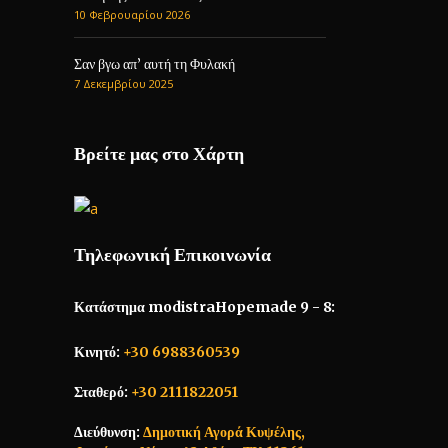
10 Φεβρουαρίου 2026
Σαν βγω απ’ αυτή τη Φυλακή
7 Δεκεμβρίου 2025
Βρείτε μας στο Χάρτη
Τηλεφωνική Επικοινωνία
Κατάστημα modistraHopemade 9 - 8:
Κινητό:
+30 6988360539
Σταθερό:
+30 2111822051
Διεύθυνση:
Δημοτική Αγορά Κυψέλης,