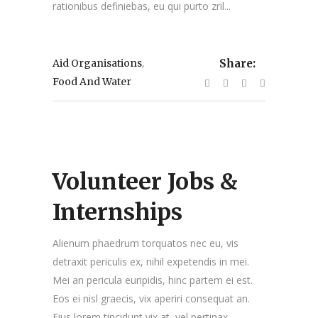
rationibus definiebas, eu qui purto zril...
,
Aid Organisations
Share:
Food And Water
Volunteer Jobs &
Internships
Alienum phaedrum torquatos nec eu, vis
detraxit periculis ex, nihil expetendis in mei.
Mei an pericula euripidis, hinc partem ei est.
Eos ei nisl graecis, vix aperiri consequat an.
Eius lorem tincidunt vix at, vel pertinax