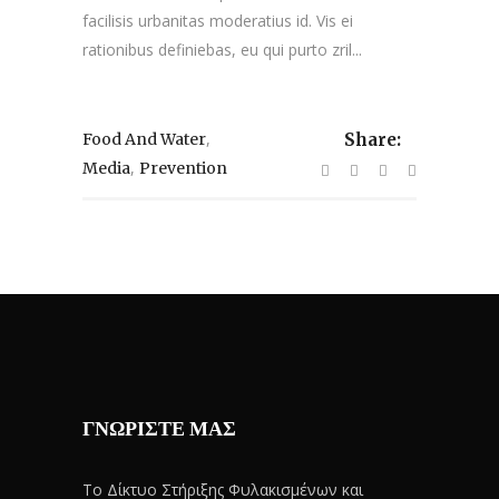
facilisis urbanitas moderatius id. Vis ei
rationibus definiebas, eu qui purto zril...
,
Food And Water
Share:
,
Media
Prevention
ΓΝΩΡΙΣΤΕ ΜΑΣ
Το Δίκτυο Στήριξης Φυλακισμένων και