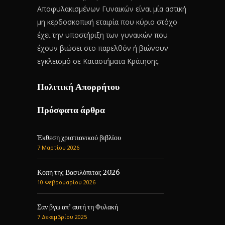
Αποφυλακισμένων Γυναικών είναι μία αστική
μη κερδοσκοπική εταιρία που κύριο στόχο
έχει την υποστήριξη των γυναικών που
έχουν βιώσει στο παρελθόν ή βιώνουν
εγκλεισμό σε Καταστήματα Κράτησης.
Πολιτική Απορρήτου
Πρόσφατα άρθρα
Έκθεση χριστιανικού βιβλίου
7 Μαρτίου 2026
Κοπή της Βασιλόπιτας 2026
10 Φεβρουαρίου 2026
Σαν βγω απ’ αυτή τη Φυλακή
7 Δεκεμβρίου 2025