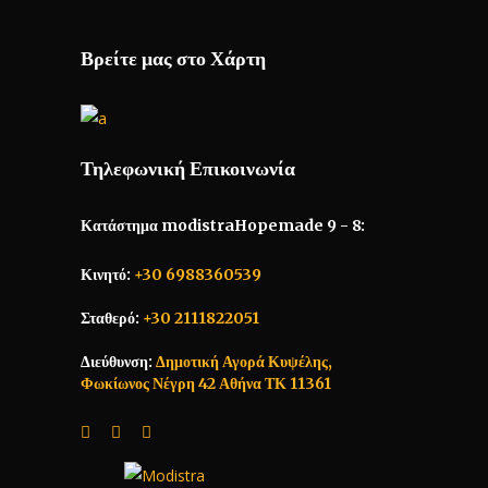
Βρείτε μας στο Χάρτη
Τηλεφωνική Επικοινωνία
Κατάστημα modistraHopemade 9 - 8:
Κινητό:
+30 6988360539
Σταθερό:
+30 2111822051
Διεύθυνση:
Δημοτική Αγορά Κυψέλης,
Φωκίωνος Νέγρη 42 Αθήνα ΤΚ 11361