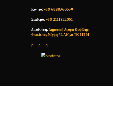
Κινητό:
+30 6988360539
Σταθερό:
+30 2111822051
Διεύθυνση:
Δημοτική Αγορά Κυψέλης,
Φωκίωνος Νέγρη 42 Αθήνα ΤΚ 11361