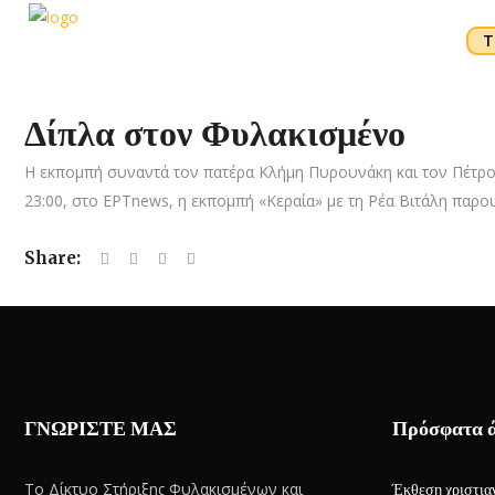
Τ
Δίπλα στον Φυλακισμένο
Η εκπομπή συναντά τον πατέρα Κλήμη Πυρουνάκη και τον Πέτρο 
23:00, στο ΕΡΤnews, η εκπομπή «Κεραία» με τη Ρέα Βιτάλη παρου
Share:
ΓΝΩΡΙΣΤΕ ΜΑΣ
Πρόσφατα 
Το Δίκτυο Στήριξης Φυλακισμένων και
Έκθεση χριστιαν