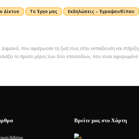
ο Δίκτυο
Το Έργο μας
Εκδηλώσεις – Έγραψαν/Είπαν
Δαμιανό, που αφιέρωσαν τη ζωή τους στην εκπαίδευση και στήριξη
σιάζει το πρώτο μέρος των δύο επεισοδίων, που είναι αφιερωμένα στ
άρθρα
Βρείτε μας στο Χάρτη
ικού βιβλίου