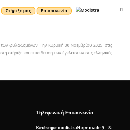
Στήριξε μας
Επικοινωνία
 των φυλακισμένων. Την Κυριακή 30 Νοεμβρίου 2025, στις
η στήριξη και εκπαίδευση των έγκλειστων στις ελληνικές...
Τηλεφωνική Επικοινωνία
Κατάστημα modistraHopemade 9 - 8: