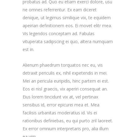
probatus ad. Quo eu etiam exerci dolore, usu
ne omnes referrentur. Ex eam diceret
denique, ut legimus similique vix, te equidem
apeirian definitionem eos. Ei movet elitr mea.
Vis legendos conceptam ad. Fabulas
vituperata sadipscing ei quo, altera numquam
est in.
Alienum phaedrum torquatos nec eu, vis
detraxit periculis ex, nihil expetendis in mei.
Mei an pericula euripidis, hinc partem ei est.
Eos ei nisl graecis, vix aperiri consequat an.
Eius lorem tincidunt vix at, vel pertinax
sensibus id, error epicurei mea et. Mea
facilisis urbanitas moderatius id. Vis ei
rationibus definiebas, eu qui purto zril laoreet.
Ex error omnium interpretaris pro, alia illum
ea vim.