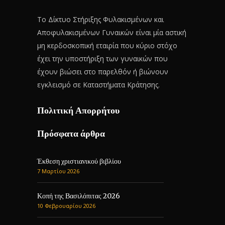
Το Δίκτυο Στήριξης Φυλακισμένων και
Αποφυλακισμένων Γυναικών είναι μία αστική
μη κερδοσκοπική εταιρία που κύριο στόχο
έχει την υποστήριξη των γυναικών που
έχουν βιώσει στο παρελθόν ή βιώνουν
εγκλεισμό σε Καταστήματα Κράτησης.
Πολιτική Απορρήτου
Πρόσφατα άρθρα
Έκθεση χριστιανικού βιβλίου
7 Μαρτίου 2026
Κοπή της Βασιλόπιτας 2026
10 Φεβρουαρίου 2026