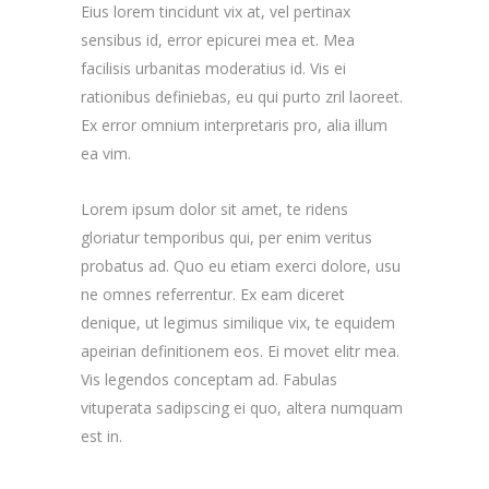
Eius lorem tincidunt vix at, vel pertinax
sensibus id, error epicurei mea et. Mea
facilisis urbanitas moderatius id. Vis ei
rationibus definiebas, eu qui purto zril laoreet.
Ex error omnium interpretaris pro, alia illum
ea vim.
Lorem ipsum dolor sit amet, te ridens
gloriatur temporibus qui, per enim veritus
probatus ad. Quo eu etiam exerci dolore, usu
ne omnes referrentur. Ex eam diceret
denique, ut legimus similique vix, te equidem
apeirian definitionem eos. Ei movet elitr mea.
Vis legendos conceptam ad. Fabulas
vituperata sadipscing ei quo, altera numquam
est in.