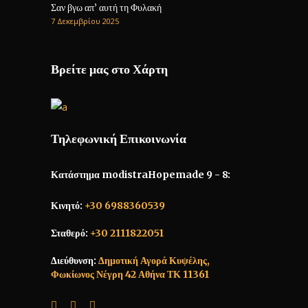
Σαν βγω απ’ αυτή τη Φυλακή
7 Δεκεμβρίου 2025
Βρείτε μας στο Χάρτη
Τηλεφωνική Επικοινωνία
Κατάστημα modistraHopemade 9 - 8:
Κινητό:
+30 6988360539
Σταθερό:
+30 2111822051
Διεύθυνση:
Δημοτική Αγορά Κυψέλης,
Φωκίωνος Νέγρη 42 Αθήνα ΤΚ 11361