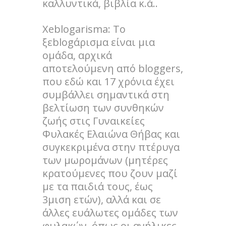
καλλυντικά, βιβλία κ.ά..
Xeblogarisma: Το
ξεblogάρισμα είναι μια
ομάδα, αρχικά
αποτελούμενη από bloggers,
που εδώ και 17 χρόνια έχει
συμβάλλει σημαντικά στη
βελτίωση των συνθηκών
ζωής στις Γυναικείες
Φυλακές Ελαιώνα Θήβας και
συγκεκριμένα στην πτέρυγα
των μωρομάνων (μητέρες
κρατούμενες που ζουν μαζί
με τα παιδιά τους, έως
3μιση ετών), αλλά και σε
άλλες ευάλωτες ομάδες των
φυλακών, όπως οι ανήλικες