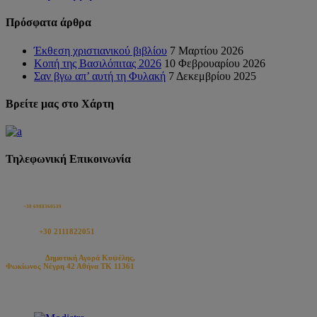
Πρόσφατα άρθρα
Έκθεση χριστιανικού βιβλίου
7 Μαρτίου 2026
Κοπή της Βασιλόπιτας 2026
10 Φεβρουαρίου 2026
Σαν βγω απ’ αυτή τη Φυλακή
7 Δεκεμβρίου 2025
Βρείτε μας στο Χάρτη
Τηλεφωνική Επικοινωνία
Κατάστημα modistraHopemade 9 - 8:
Κινητό:
+30 6988360539
Σταθερό:
+30 2111822051
Διεύθυνση:
Δημοτική Αγορά Κυψέλης,
Φωκίωνος Νέγρη 42 Αθήνα ΤΚ 11361