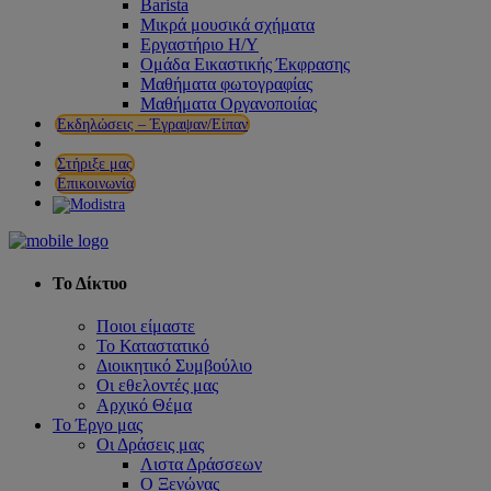
Barista
Μικρά μουσικά σχήματα
Εργαστήριο Η/Υ
Ομάδα Εικαστικής Έκφρασης
Μαθήματα φωτογραφίας
Μαθήματα Οργανοποιίας
Εκδηλώσεις – Έγραψαν/Είπαν
Στήριξε μας
Επικοινωνία
Το Δίκτυο
Ποιοι είμαστε
Το Καταστατικό
Διοικητικό Συμβούλιο
Οι εθελοντές μας
Αρχικό Θέμα
Το Έργο μας
Οι Δράσεις μας
Λιστα Δράσσεων
Ο Ξενώνας