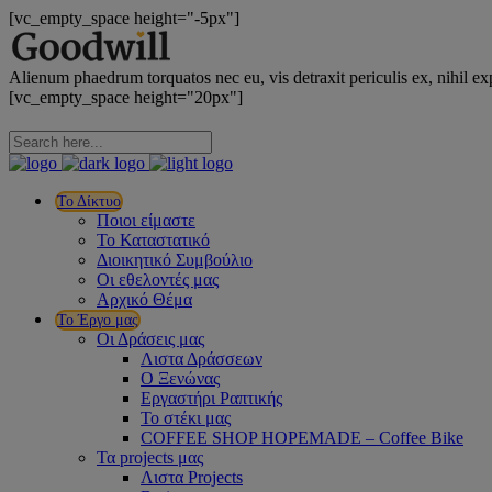
[vc_empty_space height="-5px"]
Alienum phaedrum torquatos nec eu, vis detraxit periculis ex, nihil e
[vc_empty_space height="20px"]
Το Δίκτυο
Ποιοι είμαστε
Το Καταστατικό
Διοικητικό Συμβούλιο
Οι εθελοντές μας
Αρχικό Θέμα
Το Έργο μας
Οι Δράσεις μας
Λιστα Δράσσεων
Ο Ξενώνας
Εργαστήρι Ραπτικής
Το στέκι μας
COFFEE SHOP HOPEMADE – Coffee Bike
Τα projects μας
Λιστα Projects