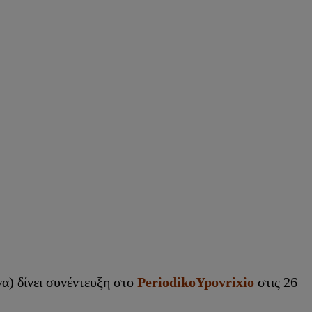
α) δίνει συνέντευξη στο
PeriodikoYpovrixio
στις 26