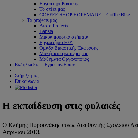
Εργαστήρι Ραπτικής
Το στέκι μας
COFFEE SHOP HOPEMADE – Coffee Bike
Τα projects μας
Λιστα Projects
Barista
Μικρά μουσικά σχήματα
Εργαστήριο Η/Υ
Ομάδα Εικαστικής Έκφρασης
Μαθήματα φωτογραφίας
Μαθήματα Οργανοποιίας
Εκδηλώσεις – Έγραψαν/Είπαν
Στήριξε μας
Επικοινωνία
Η εκπαίδευση στις φυλακές
Ο Κλήμης Πυρουνάκης (τέως Διευθυντής Σχολείου Δεύ
Απριλίου 2013.